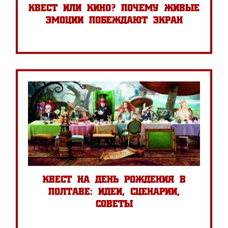
квест или кино? почему живые
эмоции побеждают экран
квест на день рождения в
полтаве: идеи, сценарии,
советы