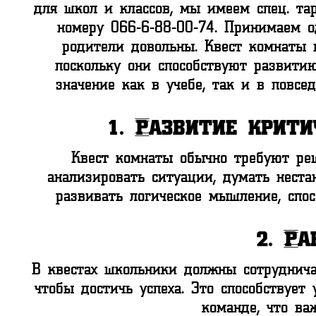
для школ и классов, мы имеем спец. та
номеру 066-6-88-00-74. Принимаем о
родители довольны. Квест комнаты 
поскольку они способствуют развити
значение как в учебе, так и в повс
1.
Развитие крити
Квест комнаты обычно требуют реш
анализировать ситуации, думать неста
развивать логическое мышление, спо
2.
Ра
В квестах школьники должны сотрудничат
чтобы достичь успеха. Это способствуе
команде, что ва