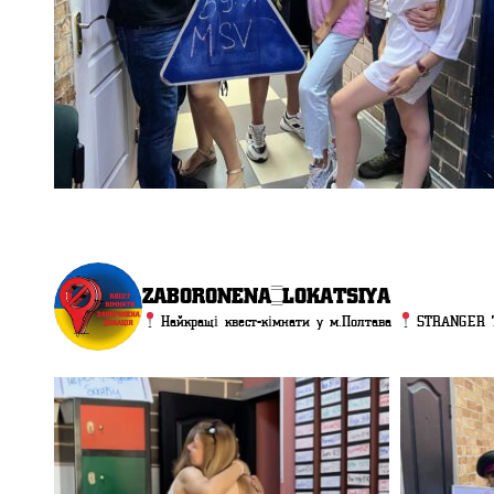
zaboronena_lokatsiya
Найкращі квест-кімнати у м.Полтава
STRANGER 