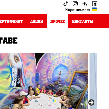
Українською
ертификат
Акции
Прочее
Контакты
таве