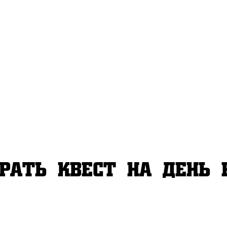
ве. Такой формат ид
ак и для взрослых. 
и командную игру, с
и для именинника та
рать квест на день 
 обычный праздник 