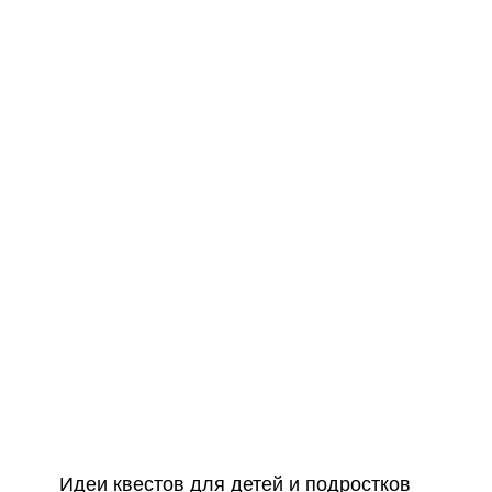
приключение. Уча
задачи и работаю
сблизить друзей, 
комнаты в Полтав
для дней рождени
подарками.
Идеи квестов для детей и подростков