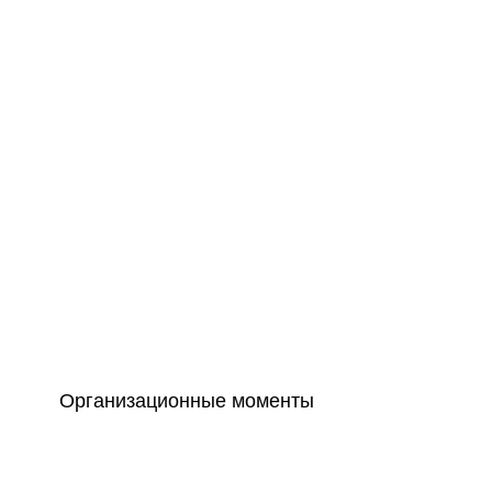
загадочные сюжет
точно запомнится
Локация», могут 
добавить неожида
присутствия.
Организационные моменты
Лучше бронировать