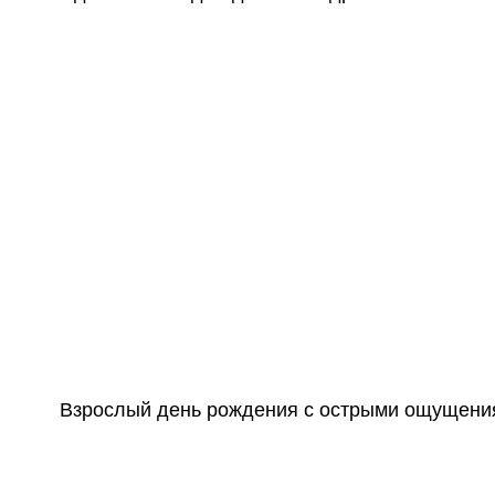
Для младших учас
яркими декорация
поддержкой ведущ
волшебными, прик
Главное — чтобы б
Взрослый день рождения с острыми ощущени
Многие взрослые 