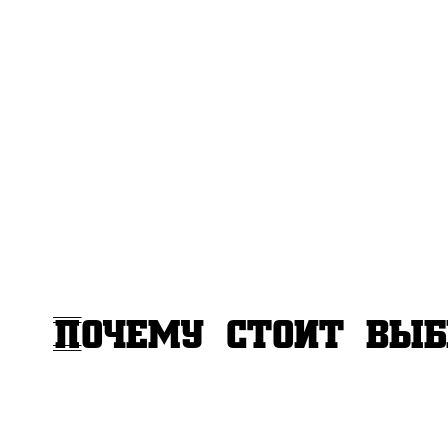
рождения в Полта
как для детей, т
веселье, интригу 
уникальные эмоци
Почему стоит выб
Квест превращает